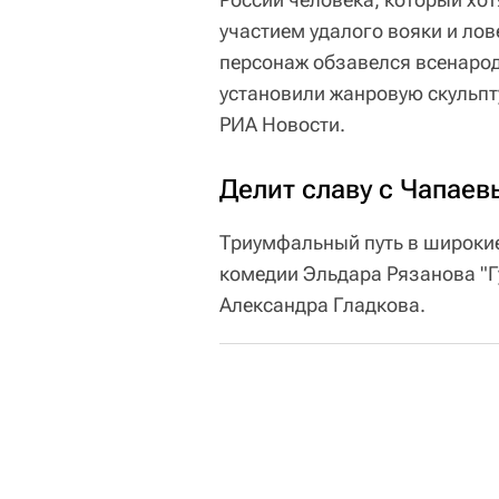
участием удалого вояки и ло
персонаж обзавелся всенарод
установили жанровую скульпт
РИА Новости.
Делит славу с Чапае
Триумфальный путь в широкие
комедии Эльдара Рязанова "Гу
Александра Гладкова.