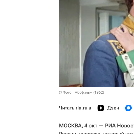
© Фото : Мосфильм (1962)
Читать ria.ru в
Дзен
МОСКВА, 4 окт — РИА Новос
России человека, который хот