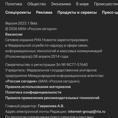
Политика
Общество
Экономика
В мире
Происшеств
Спецпроекты
Реклама
Продукты и сервисы
Пресс-ц
Версия 2023.1 Beta
© 2026 МИА «Россия сегодня»
Вакансии
Сетевое издание РИА Новости зарегистрировано
в Федеральной службе по надзору в сфере связи,
информационных технологий и массовых коммуникаций
(Роскомнадзор) 08 апреля 2014 года.
Свидетельство о регистрации Эл № ФС77-57640
Учредитель: Федеральное государственное унитарное
предприятие Международное информационное агентство
«Россия сегодня»
(МИА «Россия сегодня»).
Правила использования материалов
Политика конфиденциальности
Правила применения рекомендательных технологий
Главный редактор:
Гаврилова А.В.
Адрес электронной почты Редакции:
internet-group@ria.ru
По вопросам размещения пресс-релизов и рекламы