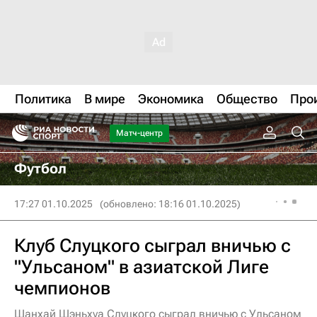
Политика
В мире
Экономика
Общество
Про
Матч-центр
Футбол
17:27 01.10.2025
(обновлено: 18:16 01.10.2025)
Клуб Слуцкого сыграл вничью с
"Ульсаном" в азиатской Лиге
чемпионов
Шанхай Шэньхуа Слуцкого сыграл вничью с Ульсаном