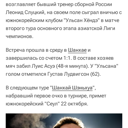
возглавляет бывший тренер сборной России
Леонид Слуцкий, на своем поле сыграл вничью с
южнокорейским клубом "Ульсан Хёндэ" в матче
второго тура основного этапа азиатской Лиги
чемпионов.
Встреча прошла в среду в
Шанхае
и
завершилась со счетом 1:1. В составе хозяев
мяч забил Луис Асуэ (48-я минута). У "Ульсана"
голом отметился Густав Лудвигсон (62).
В следующем туре "
Шанхай Шэньхуа
",
набравший первое очко в турнире, примет
южнокорейский "Сеул" 22 октября.