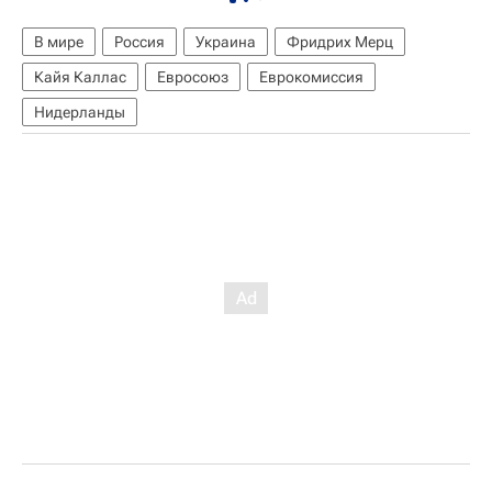
В мире
Россия
Украина
Фридрих Мерц
Кайя Каллас
Евросоюз
Еврокомиссия
Нидерланды