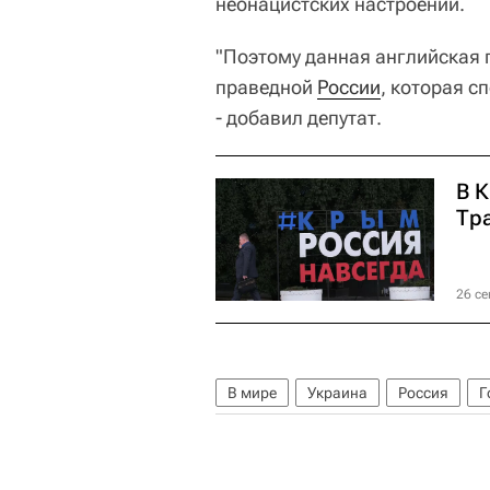
неонацистских настроений.
"Поэтому данная английская 
праведной
России
, которая с
- добавил депутат.
В 
Тр
26 се
В мире
Украина
Россия
Г