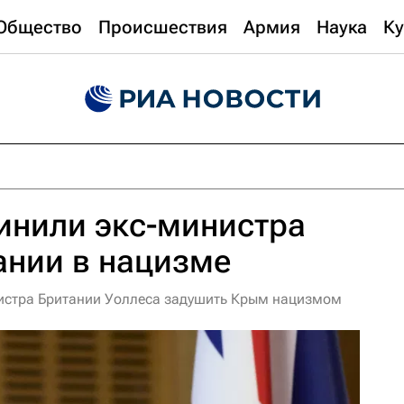
Общество
Происшествия
Армия
Наука
Ку
инили экс-министра
ании в нацизме
истра Британии Уоллеса задушить Крым нацизмом