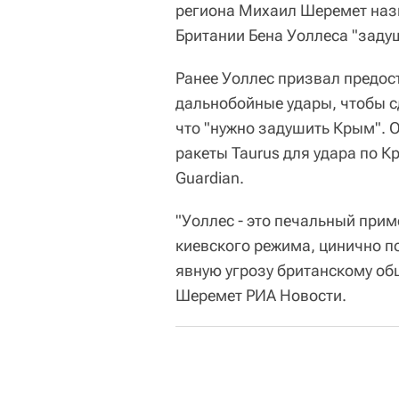
региона Михаил Шеремет наз
Британии Бена Уоллеса "заду
Ранее Уоллес призвал предос
дальнобойные удары, чтобы с
что "нужно задушить Крым". 
ракеты Taurus для удара по К
Guardian.
"Уоллес - это печальный при
киевского режима, цинично 
явную угрозу британскому общ
Шеремет РИА Новости.