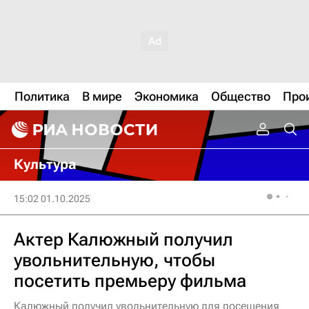
Политика
В мире
Экономика
Общество
Про
Культура
15:02 01.10.2025
Актер Калюжный получил
увольнительную, чтобы
посетить премьеру фильма
Калюжный получил увольнительную для посещения