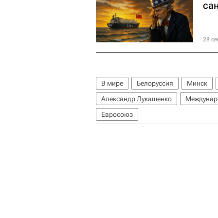
са
28 се
В мире
Белоруссия
Минск
Александр Лукашенко
Междунар
Евросоюз