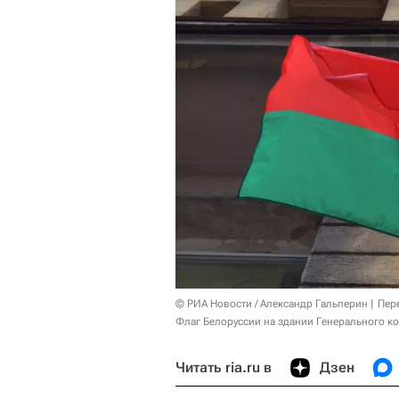
© РИА Новости / Александр Гальперин
Пер
Флаг Белоруссии на здании Генерального ко
Читать ria.ru в
Дзен