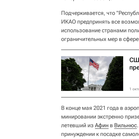
Подчеркивается, что "Респуб
ИКАО предпринять все возмож
использование странами по
ограничительных мер в сфере
СШ
пр
1 окт
В конце мая 2021 года в аэро
минировании экстренно приз
летевший из
Афин
в
Вильнюс
принуждении к посадке самол