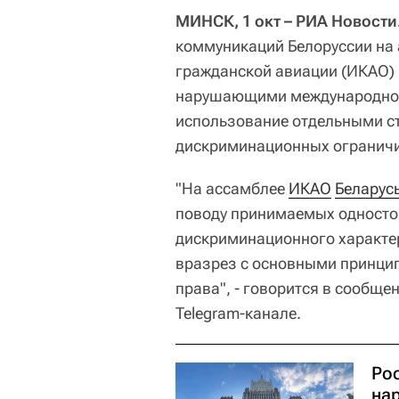
МИНСК, 1 окт – РИА Новости
коммуникаций Белоруссии на
гражданской авиации (ИКАО)
нарушающими международное 
использование отдельными с
дискриминационных ограничи
"На ассамблее
ИКАО
Беларус
поводу принимаемых односто
дискриминационного характер
вразрез с основными принци
права", - говорится в сообще
Telegram-канале.
Ро
на