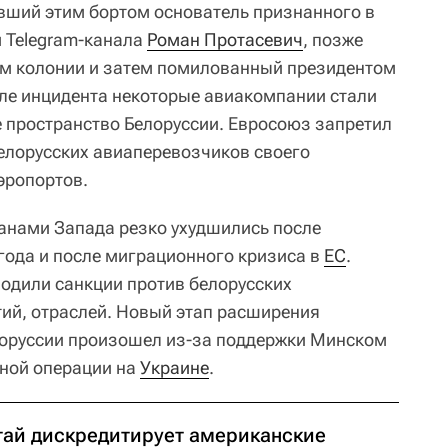
вший этим бортом основатель признанного в
 Telegram-канала
Роман Протасевич
, позже
ам колонии и затем помилованный президентом
сле инцидента некоторые авиакомпании стали
 пространство Белоруссии. Евросоюз запретил
елорусских авиаперевозчиков своего
эропортов.
анами Запада резко ухудшились после
года и после миграционного кризиса в
ЕС
.
одили санкции против белорусских
ий, отраслей. Новый этап расширения
лоруссии произошел из-за поддержки Минском
нной операции на
Украине
.
тай дискредитирует американские