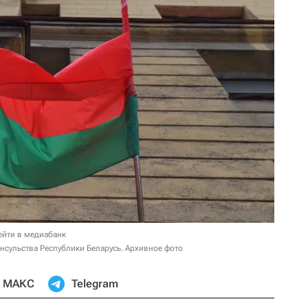
ейти в медиабанк
нсульства Республики Беларусь. Архивное фото
МАКС
Telegram