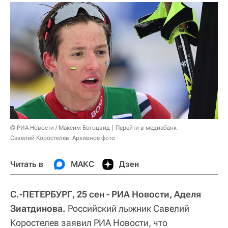
© РИА Новости / Максим Богодвид
Перейти в медиабанк
Савелий Коростелев. Архивное фото
Читать в
МАКС
Дзен
С.-ПЕТЕРБУРГ, 25 сен - РИА Новости, Аделя
Зиатдинова.
Российский лыжник Савелий
Коростелев заявил РИА Новости, что