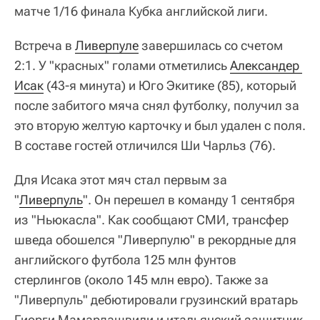
матче 1/16 финала Кубка английской лиги.
Встреча в
Ливерпуле
завершилась со счетом
2:1. У "красных" голами отметились
Александер 
Исак
(43-я минута) и Юго Экитике (85), который
после забитого мяча снял футболку, получил за
это вторую желтую карточку и был удален с поля.
В составе гостей отличился Ши Чарльз (76).
Для Исака этот мяч стал первым за
"
Ливерпуль
". Он перешел в команду 1 сентября
из "Ньюкасла". Как сообщают СМИ, трансфер
шведа обошелся "Ливерпулю" в рекордные для
английского футбола 125 млн фунтов
стерлингов (около 145 млн евро). Также за
"Ливерпуль" дебютировали грузинский вратарь
Гиорги Мамардашвили и итальянский защитник