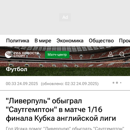
Политика
В мире
Экономика
Общество
Про
Матч-центр
Футбол
00:33 24.09.2025
(обновлено: 02:32 24.09.2025)
"Ливерпуль" обыграл
"Саутгемптон" в матче 1/16
финала Кубка английской лиги
Гол Исака помог "Ливерпулю" обыграть "Саутгемптон"