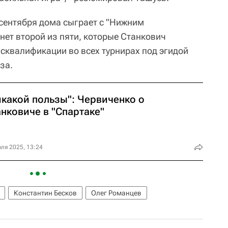
 сентября дома сыграет с "Нижним
нет второй из пяти, которые Станкович
исквалификации во всех турнирах под эгидой
за.
икакой пользы": Червиченко о
нковиче в "Спартаке"
ля 2025, 13:24
Константин Бесков
Олег Романцев