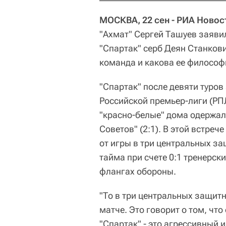
МОСКВА, 22 сен - РИА Новос
"Ахмат" Сергей Ташуев заяви
"Спартак" серб Деян Станкови
команда и какова ее философ
"Спартак" после девяти туров
Российской премьер-лиги (РПЛ
"красно-белые" дома одержа
Советов" (2:1). В этой встре
от игры в три центральных за
тайма при счете 0:1 тренерск
флангах обороны.
"То в три центральных защитн
матче. Это говорит о том, что
"Спартак" - это агрессивный