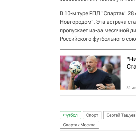
В 10-м туре РПЛ "Спартак" 28
Новгородом". Эта встреча ста
пропускает из-за месячной д
Российского футбольного сою
"Н
Ста
31 ию
Футбол
Спорт
Сергей Ташуев
Спартак Москва