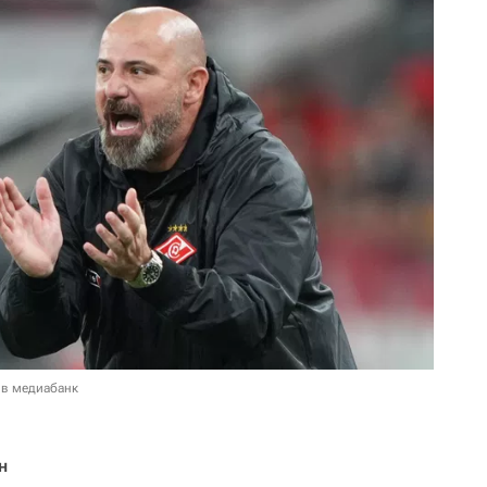
 в медиабанк
н