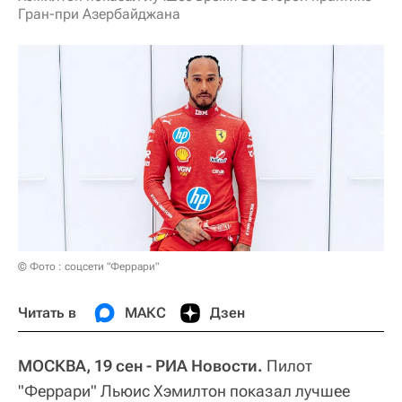
Гран-при Азербайджана
© Фото : соцсети "Феррари"
Читать в
МАКС
Дзен
МОСКВА, 19 сен - РИА Новости.
Пилот
"Феррари" Льюис Хэмилтон показал лучшее