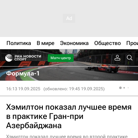
Политика
В мире
Экономика
Общество
Про
Матч-центр
Формула-1
16:13 19.09.2025
(обновлено: 19:45 19.09.2025)
Хэмилтон показал лучшее время
в практике Гран-при
Азербайджана
Хэмилтон показал лучшее время во второй практике