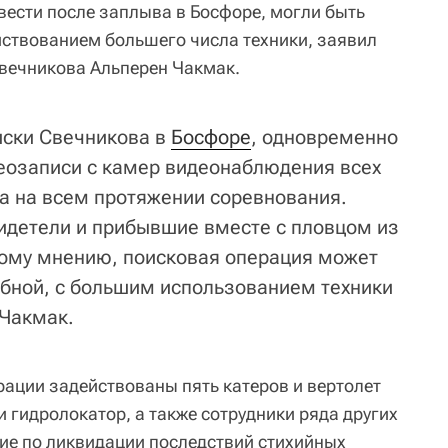
вести после заплыва в Босфоре, могли быть
ствованием большего числа техники, заявил
вечникова Альперен Чакмак.
иски Свечникова в
Босфоре
, одновременно
еозаписи с камер видеонаблюдения всех
ва на всем протяжении соревнования.
идетели и прибывшие вместе с пловцом из
ому мнению, поисковая операция может
бной, с большим использованием техники
 Чакмак.
рации задействованы пять катеров и вертолет
 гидролокатор, а также сотрудники ряда других
ние по ликвидации последствий стихийных