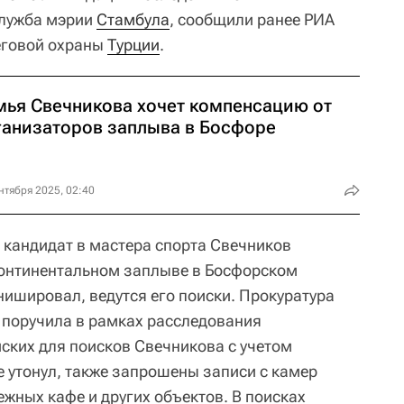
служба мэрии
Стамбула
, сообщили ранее РИА
еговой охраны
Турции
.
мья Свечникова хочет компенсацию от
ганизаторов заплыва в Босфоре
нтября 2025, 02:40
й кандидат в мастера спорта Свечников
континентальном заплыве в Босфорском
нишировал, ведутся его поиски. Прокуратура
 поручила в рамках расследования
ских для поисков Свечникова с учетом
е утонул, также запрошены записи с камер
жных кафе и других объектов. В поисках