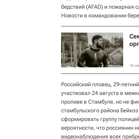
бедствий (AFAD) и пожарная 
Новости в командовании бер
Се
ор
16 се
Российский пловец, 29-летни
участвовал 24 августа в меж
проливе в Стамбуле, но не фи
стамбульского района Бейкоз
сформировать группу полицей
вероятности, что россиянин н
видеонаблюдения всех прибре