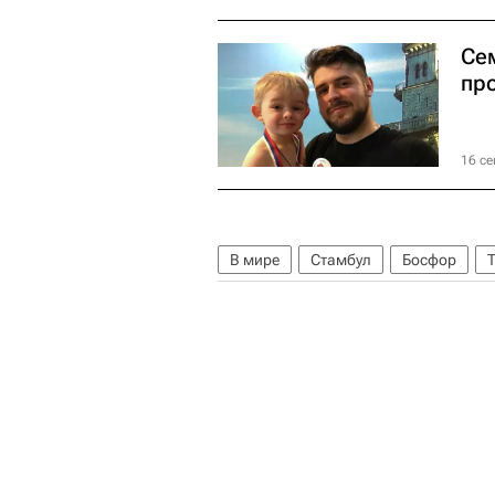
Се
пр
16 се
В мире
Стамбул
Босфор