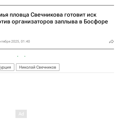
мья пловца Свечникова готовит иск
отив организаторов заплыва в Босфоре
нтября 2025, 01:40
Турция
Николай Свечников