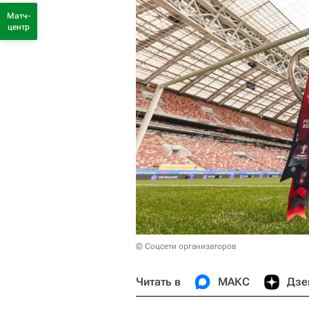
Матч-
центр
© Соцсети организаторов
Читать в
МАКС
Дзе