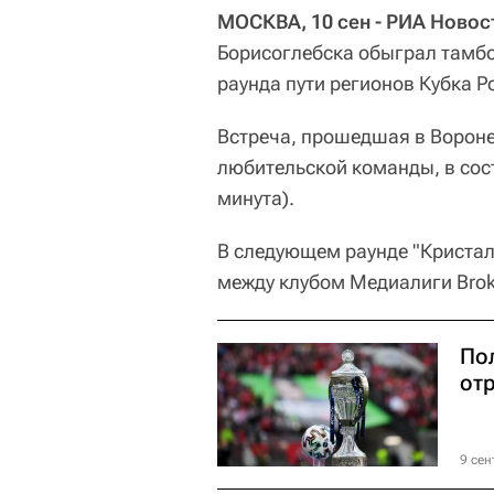
МОСКВА, 10 сен - РИА Новос
Борисоглебска обыграл тамбо
раунда пути регионов Кубка Р
Встреча, прошедшая в Вороне
любительской команды, в сос
минута).
В следующем раунде "Кристал
между клубом Медиалиги Brok
По
от
9 сен