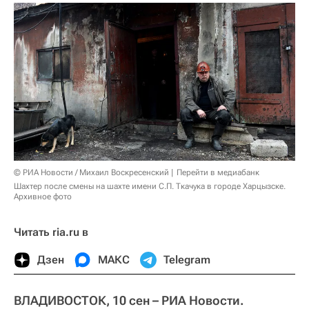
© РИА Новости / Михаил Воскресенский
Перейти в медиабанк
Шахтер после смены на шахте имени С.П. Ткачука в городе Харцызске.
Архивное фото
Читать ria.ru в
Дзен
МАКС
Telegram
ВЛАДИВОСТОК, 10 сен – РИА Новости.