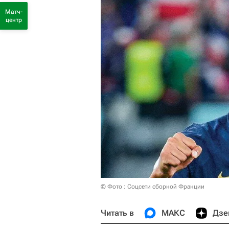
Матч-
центр
© Фото : Соцсети сборной Франции
Читать в
МАКС
Дзе