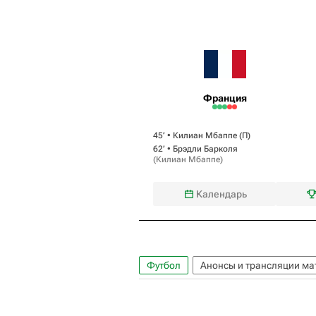
Франция
45‎’‎ •
Килиан Мбаппе
(П)
62‎’‎ •
Брэдли Барколя
(
Килиан Мбаппе
)
Календарь
Футбол
Анонсы и трансляции ма