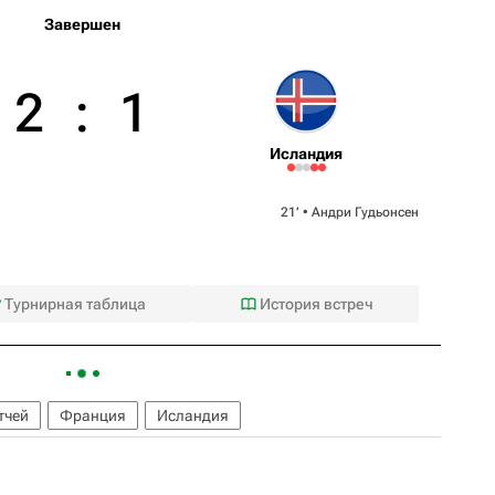
Завершен
2
:
1
Исландия
21‎’‎ •
Андри Гудьонсен
Турнирная таблица
История встреч
тчей
Франция
Исландия