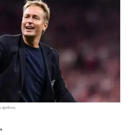
о футболу
н