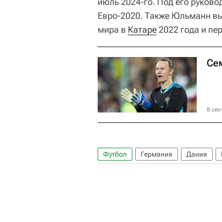
июль 2024-го. Под его руков
Евро-2020. Также Юльманн в
мира в
Катаре
2022 года и пе
Се
8 сен
Футбол
Германия
Дания