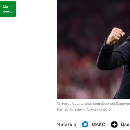
Матч-
центр
© Фото : Социальные сети сборной Дании п
Каспер Юльманн. Архивное фото
Читать в
МАКС
Дзе