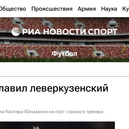
Общество
Происшествия
Армия
Наука
Ку
Футбол
лавил леверкузенский
нии Каспера Юльманна на пост главного тренера