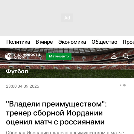
Политика
В мире
Экономика
Общество
Про
Матч-центр
Футбол
23:00 04.09.2025
"Владели преимуществом":
тренер сборной Иордании
оценил матч с россиянами
Сборная Иордании владела преимуществом в матче