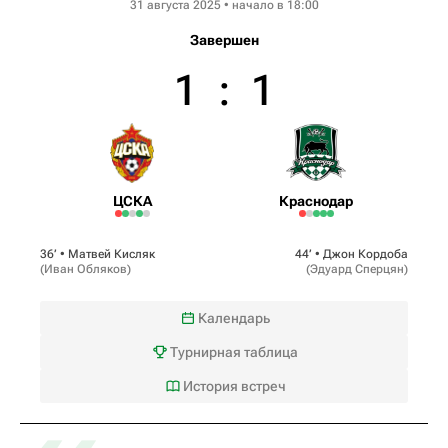
31 августа 2025 • начало в 18:00
Завершен
1
:
1
ЦСКА
Краснодар
36‎’‎ •
Матвей Кисляк
44‎’‎ •
Джон Кордоба
(
Иван Обляков
)
(
Эдуард Сперцян
)
Календарь
Турнирная таблица
История встреч