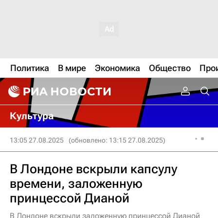
Политика
В мире
Экономика
Общество
Про
Культура
13:05 27.08.2025
(обновлено: 13:15 27.08.2025)
В Лондоне вскрыли капсулу
времени, заложенную
принцессой Дианой
В Лондоне вскрыли заложенную принцессой Дианой