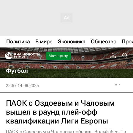
Политика
В мире
Экономика
Общество
Про
Матч-центр
Футбол
22:57 14.08.2025
ПАОК с Оздоевым и Чаловым
вышел в раунд плей-офф
квалификации Лиги Европы
ПАОК с Оздоевым и Чаловым победил "Вольфсберг" в