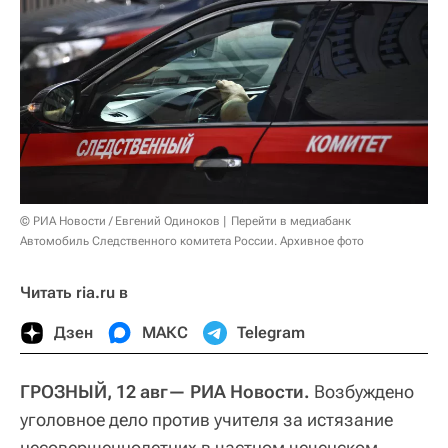
© РИА Новости / Евгений Одиноков
Перейти в медиабанк
Автомобиль Следственного комитета России. Архивное фото
Читать ria.ru в
Дзен
МАКС
Telegram
ГРОЗНЫЙ, 12 авг— РИА Новости.
Возбуждено
уголовное дело против учителя за истязание
несовершеннолетних в частном чеченском