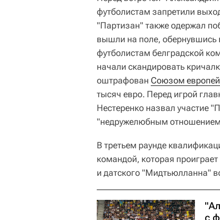
футболистам запретили выход
"Партизан" также одержал поб
вышли на поле, обернувшись 
футболистам белградской ком
начали скандировать кричалку 
оштрафован
Союзом европей
тысяч евро. Перед игрой гла
Нестеренко назвал участие "П
"недружелюбным отношением"
В третьем раунде квалификац
командой, которая проиграет
и датского "Мидтьюлланна" в
"А
с 