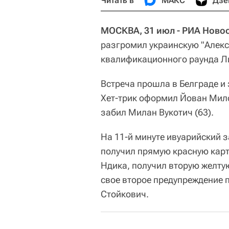
Читать в
МАКС
Дзе
МОСКВА, 31 июл - РИА Новос
разгромил украинскую "Алекс
квалификационного раунда Л
Встреча прошла в Белграде и 
Хет-трик оформил Йован Мило
забил Милан Вукотич (63).
На 11-й минуте ивуарийский 
получил прямую красную карт
Ндика, получил вторую желтую
свое второе предупреждение 
Стойкович.