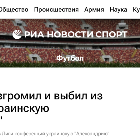
Общество
Происшествия
Армия
Наука
Ку
Футбол
згромил и выбил из
краинскую
"
з Лиги конференций украинскую "Александрию"