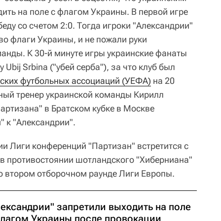
ить на поле с флагом Украины. В первой игре
еду со счетом 2:0. Тогда игроки "Александрии"
во флаги Украины, и не пожали руки
анды. К 30-й минуте игры украинские фанаты
Ubij Srbina ("убей серба"), за что клуб был
ских футбольных ассоциаций (УЕФА)
на 20
вный тренер украинской команды Кирилл
артизана" в Братском кубке в Москве
 к "Александрии".
ии Лиги конференций "Партизан" встретится с
 в противостоянии шотландского "Хиберниана"
о втором отборочном раунде Лиги Европы.
лександрии" запретили выходить на поле
флагом Украины после провокации