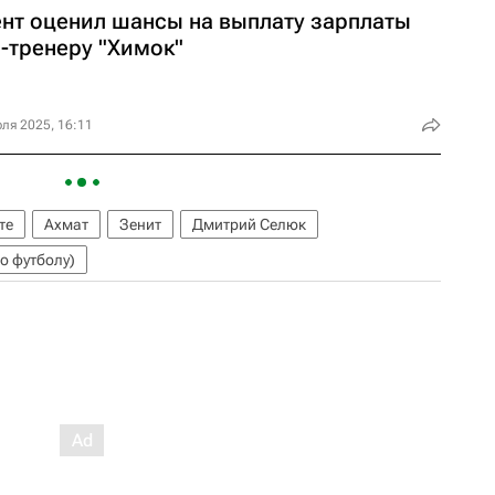
ент оценил шансы на выплату зарплаты
с-тренеру "Химок"
ля 2025, 16:11
те
Ахмат
Зенит
Дмитрий Селюк
о футболу)