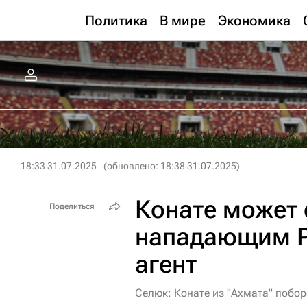
Политика
В мире
Экономика
18:33 31.07.2025
(обновлено: 18:38 31.07.2025)
Конате может 
Поделиться
нападающим РП
агент
Селюк: Конате из "Ахмата" побо