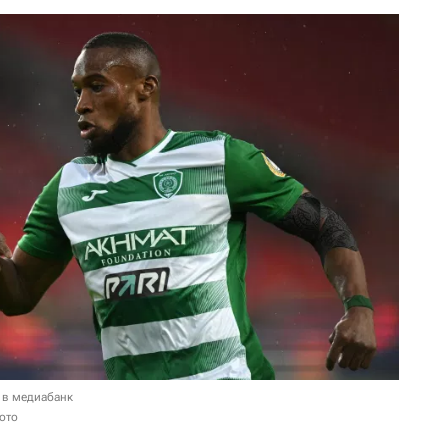
 в медиабанк
ото