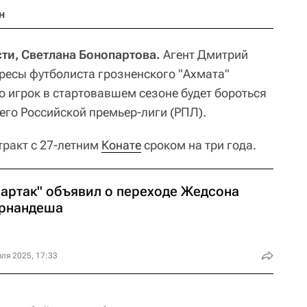
н
ти, Светлана Бонопартова.
Агент Дмитрий
ресы футболиста грозненского "Ахмата"
о игрок в стартовавшем сезоне будет бороться
го Российской премьер-лиги (РПЛ).
тракт с 27-летним
Конате
сроком на три года.
партак" объявил о переходе Жедсона
рнандеша
ля 2025, 17:33