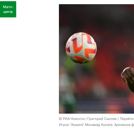
Матч-
центр
© РИА Новости / Григорий Сысоев
Перейти
Игрок "Ахмата" Мохамед Конате. Архивное ф