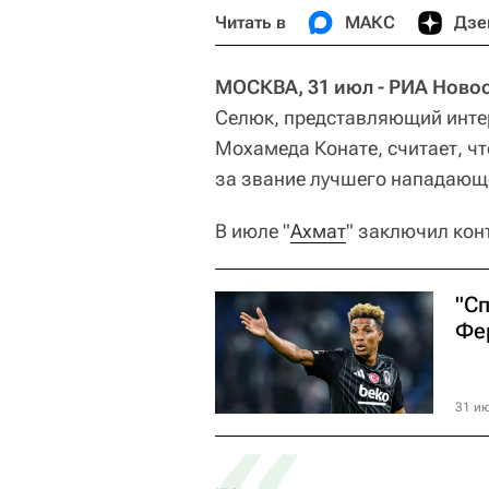
Читать в
МАКС
Дзе
МОСКВА, 31 июл - РИА Новос
Селюк, представляющий инте
Мохамеда Конате, считает, чт
за звание лучшего нападающе
В июле "
Ахмат
" заключил кон
"С
Фе
«
31 ию