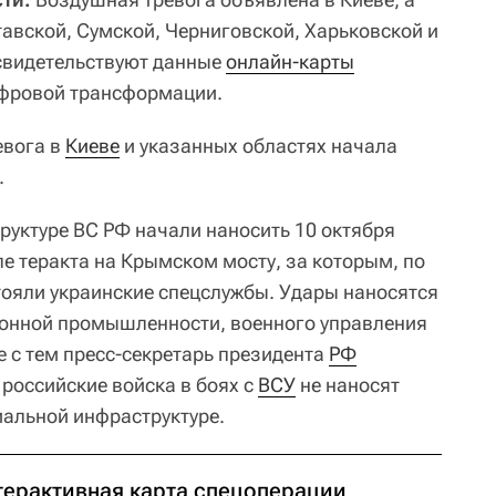
тавской, Сумской, Черниговской, Харьковской и
свидетельствуют данные
онлайн-карты
ифровой трансформации.
евога в
Киеве
и указанных областях начала
.
руктуре ВС РФ начали наносить 10 октября
сле теракта на Крымском мосту, за которым, по
стояли украинские спецслужбы. Удары наносятся
ронной промышленности, военного управления
те с тем пресс-секретарь президента
РФ
российские войска в боях с
ВСУ
не наносят
альной инфраструктуре.
терактивная карта спецоперации