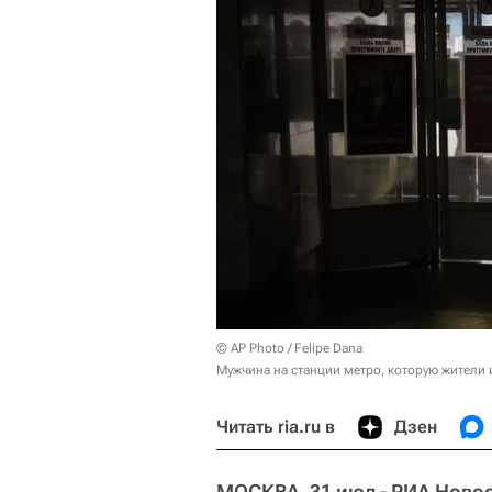
© AP Photo / Felipe Dana
Мужчина на станции метро, ​​которую жител
Читать ria.ru в
Дзен
МОСКВА, 31 июл - РИА Новос