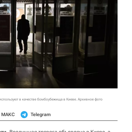
и используют в качестве бомбоубежища в Киеве. Архивное фото
МАКС
Telegram
ти.
Воздушная тревога объявлена в Киеве, а