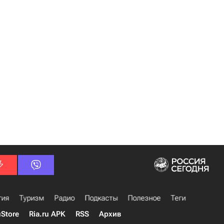
гия
Туризм
Радио
Подкасты
Полезное
Теги
uStore
Ria.ru APK
RSS
Архив