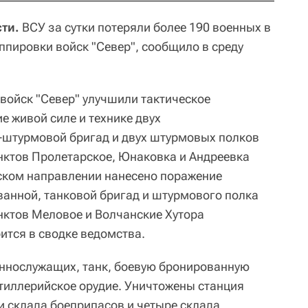
ти.
ВСУ за сутки потеряли более 190 военных в
ппировки войск "Север", сообщило в среду
войск "Север" улучшили тактическое
е живой силе и технике двух
-штурмовой бригад и двух штурмовых полков
нктов Пролетарское, Юнаковка и Андреевка
вском направлении нанесено поражение
анной, танковой бригад и штурмового полка
нктов Меловое и Волчанские Хутора
рится в сводке ведомства.
еннослужащих, танк, боевую бронированную
тиллерийское орудие. Уничтожены станция
и склада боеприпасов и четыре склада