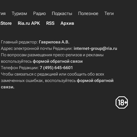
гия
Туризм
Радио
Подкасты
Полезное
Теги
uStore
Ria.ru APK
RSS
Архив
Главный редактор:
Гаврилова А.В.
Адрес электронной почты Редакции:
internet-group@ria.ru
По вопросам размещения пресс-релизов и рекламы
воспользуйтесь
формой обратной связи
Телефон Редакции:
7 (495) 645-6601
Чтобы связаться с редакцией или сообщить обо всех
замеченных ошибках, воспользуйтесь
формой обратной
связи
.