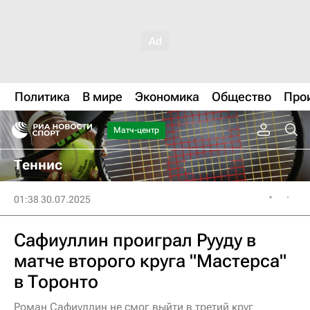
Политика
В мире
Экономика
Общество
Про
Матч-центр
Теннис
01:38 30.07.2025
Сафиуллин проиграл Рууду в
матче второго круга "Мастерса"
в Торонто
Роман Сафиуллин не смог выйти в третий круг