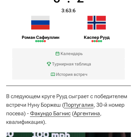
3:6
3:6
Роман Сафиуллин
Каспер Рууд
Календарь
Турнирная таблица
История встреч
В следующем круге Рууд сыграет с победителем
встречи Нуну Боржеш (
Португалия
, 30-й номер
посева) -
Факундо Багнис
(
Аргентина
,
квалификация).