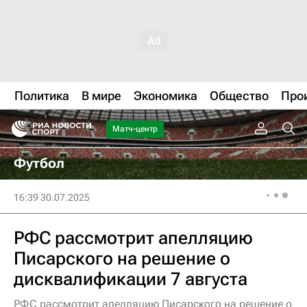
Политика
В мире
Экономика
Общество
Про
Матч-центр
Футбол
16:39 30.07.2025
РФС рассмотрит апелляцию
Писарского на решение о
дисквалификации 7 августа
РФС рассмотрит апелляцию Писарского на решение о