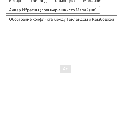
В мире
Таиланд
Камбоджа
Малайзия
Анвар Ибрагим (премьер-министр Малайзии)
Обострение конфликта между Таиландом и Камбоджей