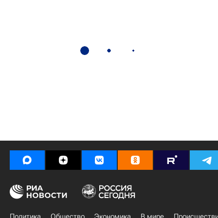
Политика
Общество
Экономика
В мире
Происшеств