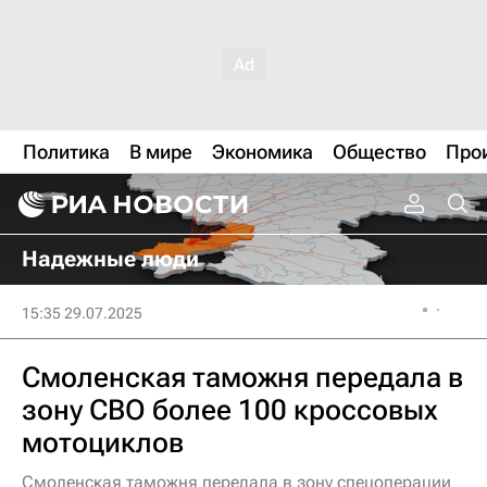
Политика
В мире
Экономика
Общество
Про
Надежные люди
15:35 29.07.2025
Смоленская таможня передала в
зону СВО более 100 кроссовых
мотоциклов
Смоленская таможня передала в зону спецоперации