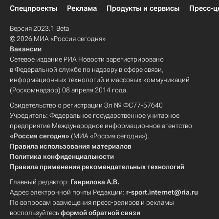
Спецпроекты
Реклама
Продукты и сервисы
Пресс-ц
Версия 2023.1 Beta
© 2026 МИА «Россия сегодня»
Вакансии
Сетевое издание РИА Новости зарегистрировано
в Федеральной службе по надзору в сфере связи,
информационных технологий и массовых коммуникаций
(Роскомнадзор) 08 апреля 2014 года.
Свидетельство о регистрации Эл № ФС77-57640
Учредитель: Федеральное государственное унитарное
предприятие Международное информационное агентство
«Россия сегодня»
(МИА «Россия сегодня»).
Правила использования материалов
Политика конфиденциальности
Правила применения рекомендательных технологий
Главный редактор:
Гаврилова А.В.
Адрес электронной почты Редакции:
r-sport.internet@ria.ru
По вопросам размещения пресс-релизов и рекламы
воспользуйтесь
формой обратной связи