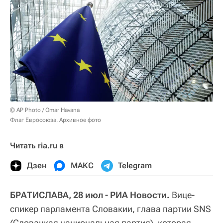
© AP Photo / Omar Havana
Флаг Евросоюза. Архивное фото
Читать ria.ru в
Дзен
МАКС
Telegram
БРАТИСЛАВА, 28 июл - РИА Новости.
Вице-
спикер парламента Словакии, глава партии SNS
(Словацкая национальная партия), которая