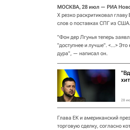
МОСКВА, 28 июл — РИА Нов
Х резко раскритиковал главу 
слов о поставках СПГ из США
"Фон дер Лгунья теперь заявл
"доступнее и лучше". <...> Э
дура", — написал он.
"Вд
хи
28 ию
Глава ЕК и американский пре
торговую сделку, согласно ко