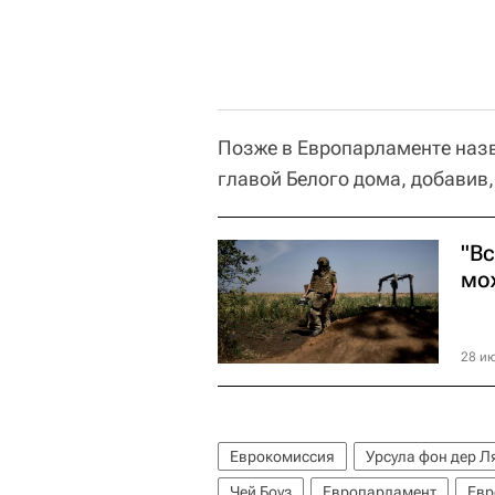
Позже в Европарламенте назв
главой Белого дома, добавив,
"Вс
мо
28 ию
Еврокомиссия
Урсула фон дер Л
Чей Боуз
Европарламент
Евр