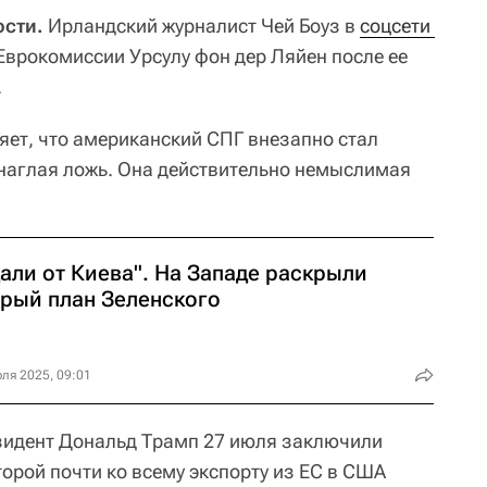
ости.
Ирландский журналист Чей Боуз в
соцсети 
Еврокомиссии Урсулу фон дер Ляйен после ее
.
яет, что американский СПГ внезапно стал
то наглая ложь. Она действительно немыслимая
али от Киева". На Западе раскрыли
трый план Зеленского
ля 2025, 09:01
зидент Дональд Трамп 27 июля заключили
торой почти ко всему экспорту из ЕС в США