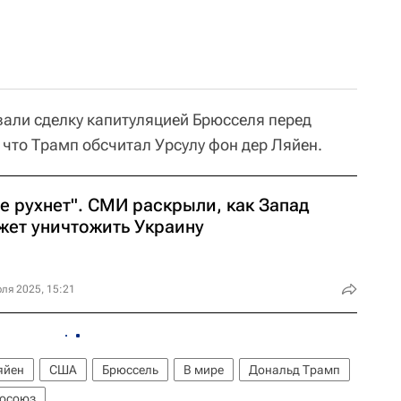
али сделку капитуляцией Брюсселя перед
 что Трамп обсчитал Урсулу фон дер Ляйен.
е рухнет". СМИ раскрыли, как Запад
жет уничтожить Украину
ля 2025, 15:21
яйен
США
Брюссель
В мире
Дональд Трамп
осоюз