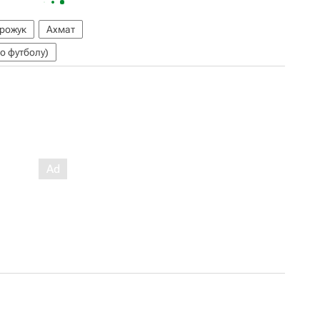
рожук
Ахмат
о футболу)