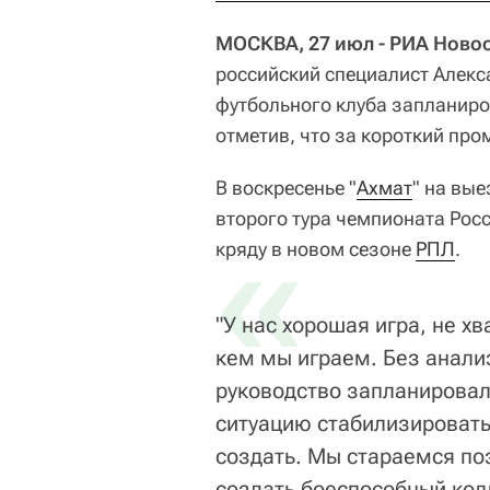
МОСКВА, 27 июл - РИА Новос
российский специалист Алекс
футбольного клуба запланиро
отметив, что за короткий про
В воскресенье "
Ахмат
" на вы
второго тура чемпионата Рос
«
кряду в новом сезоне
РПЛ
.
"У нас хорошая игра, не х
кем мы играем. Без анали
руководство запланировал
ситуацию стабилизировать
создать. Мы стараемся по
создать боеспособный колл