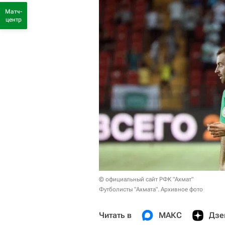
Матч-
центр
© официальный сайт РФК "Ахмат"
Футболисты "Ахмата". Архивное фото
Читать в
МАКС
Дзе