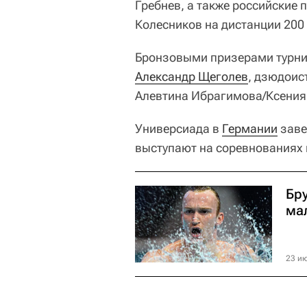
Гребнев, а также российские 
Колесников на дистанции 200
Бронзовыми призерами турнир
Александр Щеголев
, дзюдоис
Алевтина Ибрагимова/Ксения
Универсиада в
Германии
заве
выступают на соревнованиях 
Бр
ма
23 ию