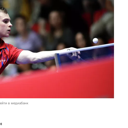
ейти в медиабанк
н