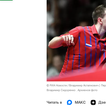
© РИА Новости / Владимир Астапкович
Пер
Владимир Сидоренко . Архивное фото
Читать в
МАКС
Дзе