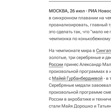
МОСКВА, 26 июл - РИА Ново
в синхронном плавании на че
проанализировать, главный т
это сделать так, что "мало н
чемпионка по конькобежному 
На чемпионате мира в
Сингап
золотые, три серебряные и дв
России
принес Александр Маль
произвольной программах в и
с
Майей Гурбанбердиевой
- в
Серебряные медали завоевали
произвольной программе сме
России в акробатике и техни
стали Майя Дорошко и Татьян