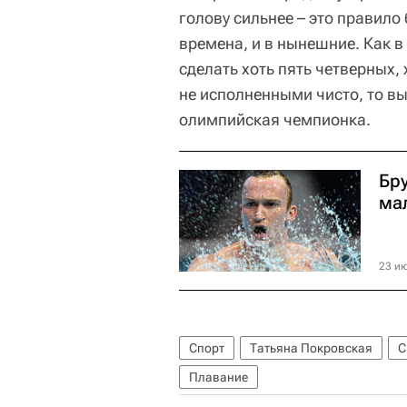
голову сильнее – это правило
времена, и в нынешние. Как 
сделать хоть пять четверных, 
не исполненными чисто, то вы
олимпийская чемпионка.
Бр
ма
23 ию
Спорт
Татьяна Покровская
С
Плавание