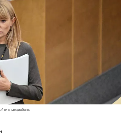
ейти в медиабанк
н