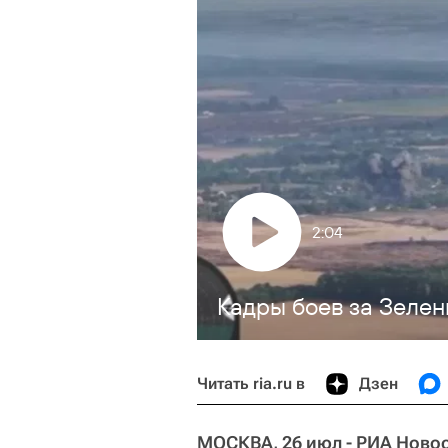
2:04
Кадры боев за Зелен
Читать ria.ru в
Дзен
МОСКВА, 26 июл - РИА Новос