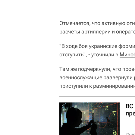
Отмечается, что активную о
расчеты артиллерии и операт
"В ходе боя украинские форм
отступить", - уточнили в
Мино
Там же подчеркнули, что пров
военнослужащие развернули р
приступили к разминировани
ВС
пр
26 ию