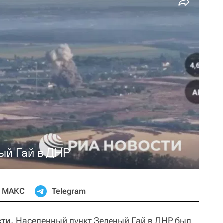
ый Гай в ДНР
МАКС
Telegram
ти.
Населенный пункт Зеленый Гай в ДНР был