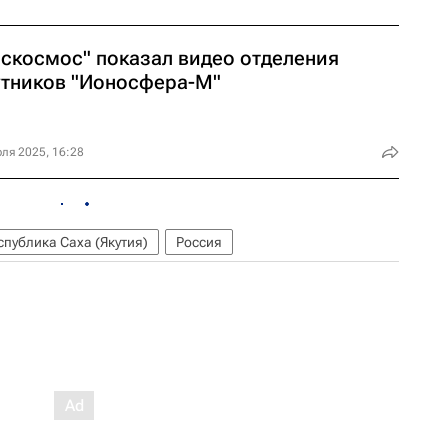
оскосмос" показал видео отделения
утников "Ионосфера-М"
ля 2025, 16:28
спублика Саха (Якутия)
Россия