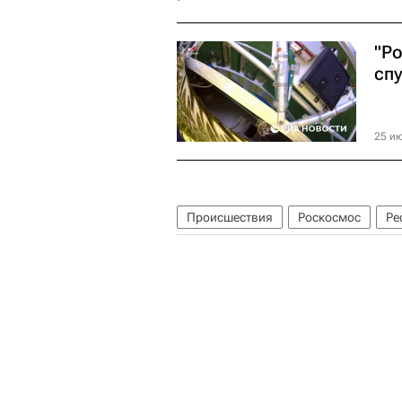
"Р
сп
25 ию
Происшествия
Роскосмос
Ре