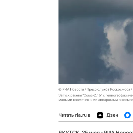
© РИА Новости / Пресс-служба Роскосмоса /
Запуск ракеты "Союз-2.1б" с гелиогеофизи
малыми космическими аппаратами с космо
Читать ria.ru в
Дзен
ЯКУТСК, 25 июл - РИА Новос