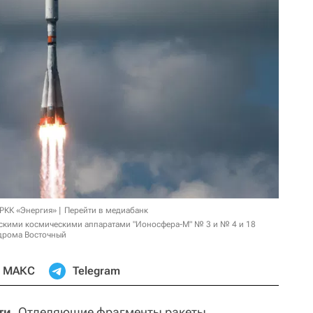
 РКК «Энергия»
Перейти в медиабанк
ческими космическими аппаратами "Ионосфера-М" № 3 и № 4 и 18
дрома Восточный
МАКС
Telegram
ти.
Отделяющие фрагменты ракеты