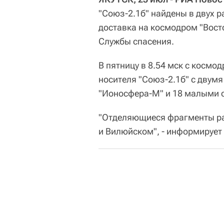
"Союз-2.1б" найдены в двух р
доставка на космодром "Вост
Службы спасения.
В пятницу в 8.54 мск с космо
носителя "Союз-2.1б" с двум
"Ионосфера-М" и 18 малыми 
"Отделяющиеся фрагменты рак
и Вилюйском", - информирует