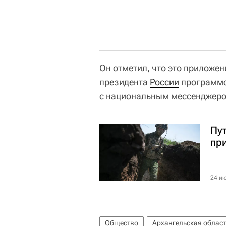
Он отметил, что это приложе
президента
России
программо
с национальным мессенджеро
Пу
пр
24 ию
Общество
Архангельская област