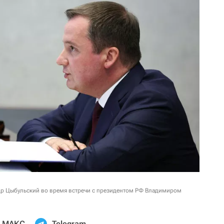
др Цыбульский во время встречи с президентом РФ Владимиром
МАКС
Telegram