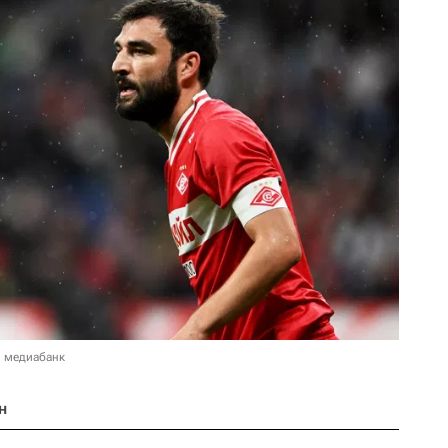
в медиабанк
н