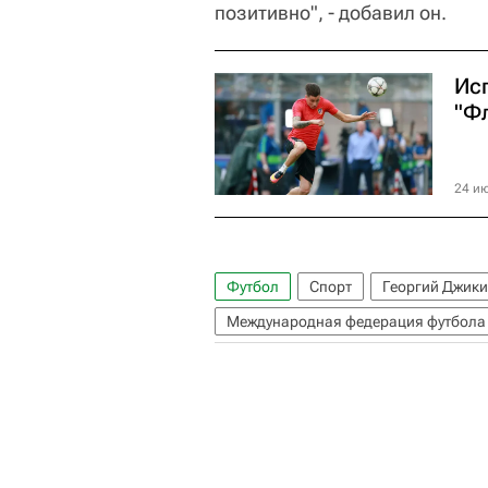
позитивно", - добавил он.
Ис
"Ф
24 ию
Футбол
Спорт
Георгий Джик
Международная федерация футбола