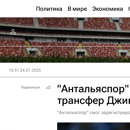
Политика
В мире
Экономика
10:51 24.07.2025
"Антальяспор"
Поделиться
трансфер Джи
"Антальяспор" смог зарегистриро