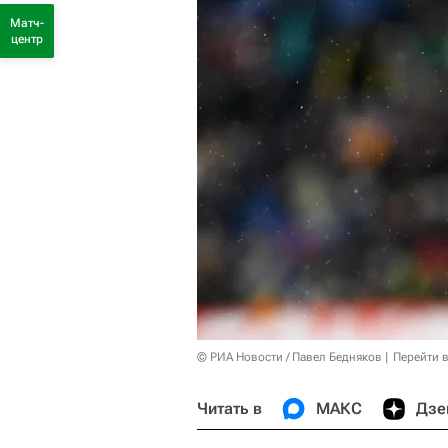
Матч-
центр
© РИА Новости / Павел Бедняков
Перейти 
Читать в
МАКС
Дзе