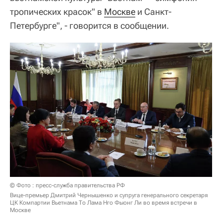
тропических красок" в
Москве
и Санкт-
Петербурге", - говорится в сообщении.
© Фото : пресс-служба правительства РФ
Вице-премьер Дмитрий Чернышенко и супруга генерального секретаря
ЦК Компартии Вьетнама То Лама Нго Фыонг Ли во время встречи в
Москве