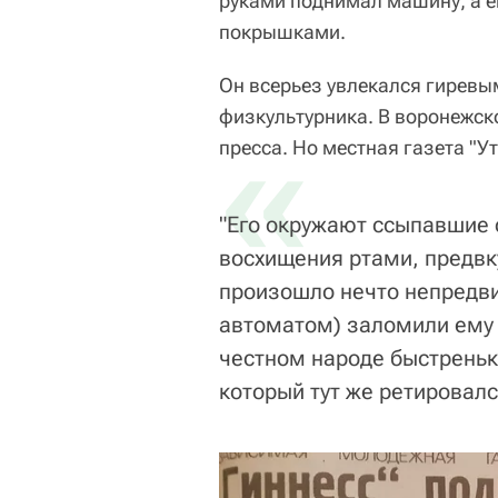
руками поднимал машину, а е
покрышками.
Он всерьез увлекался гиревым
физкультурника. В воронежск
«
пресса. Но местная газета "У
"Его окружают ссыпавшие 
восхищения ртами, предвк
произошло нечто непредв
автоматом) заломили ему 
честном народе быстреньк
который тут же ретировалс