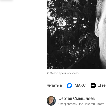
© Фото : архивное фото
Читать в
МАКС
Дзе
Сергей Смышляев
Обозреватель РИА Новости Спорт