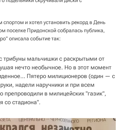
го подельники скручивали диски с
 спортом и хотел установить рекорд в День
ом поселке Придонской собралась публика,
тро" описала событие так:
с трибуны мальчишки с раскрытыми от
ушая нечто необычное. Но в этот момент
иденное… Пятеро милиционеров (один — с
руки, надели наручники и при всем
о препроводили в милицейских "газик",
я со стадиона".