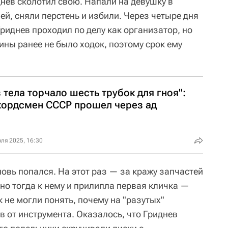
нев сколотил свою. Напали на девушку в
ей, сняли перстень и избили. Через четыре дня
риднев проходил по делу как организатор, но
чины ранее не было ходок, поэтому срок ему
 тела торчало шесть трубок для гноя":
кордсмен СССР прошел через ад
ля 2025, 16:30
новь попался. На этот раз — за кражу запчастей
но тогда к нему и прилипла первая кличка —
 не могли понять, почему на "разутых"
 от инструмента. Оказалось, что Гриднев