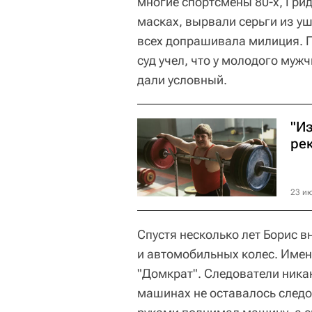
многие спортсмены 80-х, Грид
масках, вырвали серьги из уш
всех допрашивала милиция. Г
суд учел, что у молодого муж
дали условный.
"Из
ре
23 ию
Спустя несколько лет Борис в
и автомобильных колес. Имен
"Домкрат". Следователи никак
машинах не оставалось следов