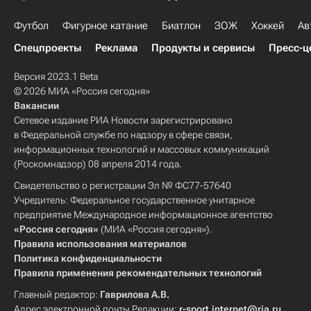
Футбол
Фигурное катание
Биатлон
ЗОЖ
Хоккей
Ав
Спецпроекты
Реклама
Продукты и сервисы
Пресс-ц
Версия 2023.1 Beta
© 2026 МИА «Россия сегодня»
Вакансии
Сетевое издание РИА Новости зарегистрировано
в Федеральной службе по надзору в сфере связи,
информационных технологий и массовых коммуникаций
(Роскомнадзор) 08 апреля 2014 года.
Свидетельство о регистрации Эл № ФС77-57640
Учредитель: Федеральное государственное унитарное
предприятие Международное информационное агентство
«Россия сегодня»
(МИА «Россия сегодня»).
Правила использования материалов
Политика конфиденциальности
Правила применения рекомендательных технологий
Главный редактор:
Гаврилова А.В.
Адрес электронной почты Редакции:
r-sport.internet@ria.ru