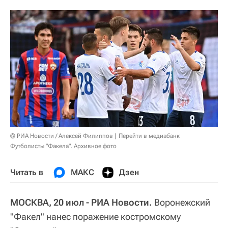
© РИА Новости / Алексей Филиппов
Перейти в медиабанк
Футболисты "Факела". Архивное фото
Читать в
МАКС
Дзен
МОСКВА, 20 июл - РИА Новости.
Воронежский
"Факел" нанес поражение костромскому