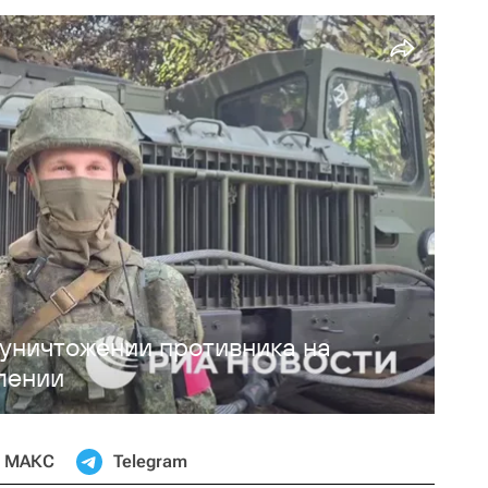
 уничтожении противника на
лении
МАКС
Telegram