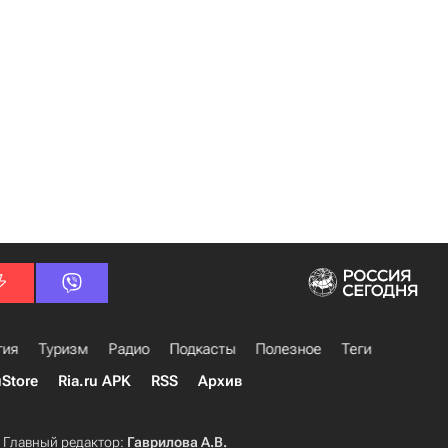
гия
Туризм
Радио
Подкасты
Полезное
Теги
uStore
Ria.ru APK
RSS
Архив
Главный редактор:
Гаврилова А.В.