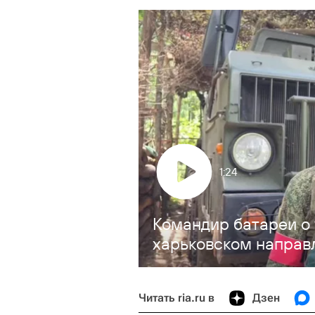
1:24
Командир батареи о
харьковском направ
Читать ria.ru в
Дзен