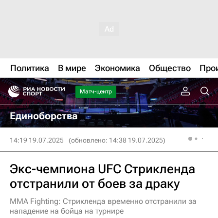
Политика
В мире
Экономика
Общество
Про
Матч-центр
Единоборства
14:19 19.07.2025
(обновлено: 14:38 19.07.2025)
Экс-чемпиона UFC Стрикленда
отстранили от боев за драку
MMA Fighting: Стрикленда временно отстранили за
нападение на бойца на турнире