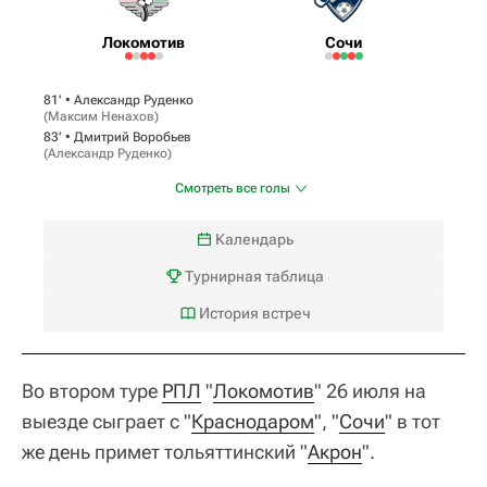
Локомотив
Сочи
81‎’‎ •
Александр Руденко
(
Максим Ненахов
)
83‎’‎ •
Дмитрий Воробьев
(
Александр Руденко
)
Смотреть все голы
Календарь
Турнирная таблица
История встреч
Во втором туре
РПЛ
"
Локомотив
" 26 июля на
выезде сыграет с "
Краснодаром
", "
Сочи
" в тот
же день примет тольяттинский "
Акрон
".