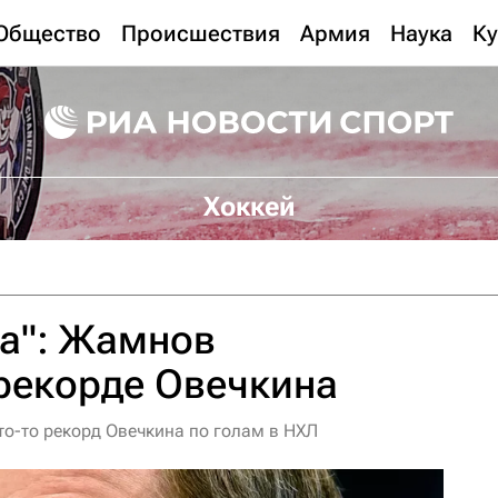
Общество
Происшествия
Армия
Наука
Ку
Хоккей
да": Жамнов
рекорде Овечкина
то-то рекорд Овечкина по голам в НХЛ