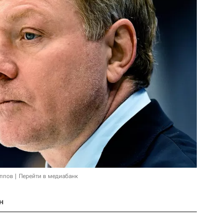
иппов
Перейти в медиабанк
н