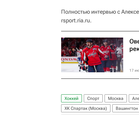
Полностью интервью с Алексе
rsport.ria.ru.
Ов
ре
17 ию
Хоккей
Спорт
Москва
Ал
ХК Спартак (Москва)
Вашингтон