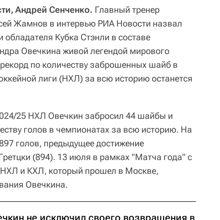
ти, Андрей Сенченко.
Главный тренер
сей Жамнов в интервью РИА Новости назвал
и обладателя Кубка Стэнли в составе
андра Овечкина живой легендой мирового
о рекорд по количеству заброшенных шайб в
ккейной лиги (НХЛ) за всю историю останется
2024/25 НХЛ Овечкин забросил 44 шайбы и
еству голов в чемпионатах за всю историю. На
 897 голов, предыдущее достижение
ретцки (894). 13 июля в рамках "Матча года" с
 НХЛ и КХЛ, который прошел в Москве,
вания Овечкина.
ечкин не исключил своего возвращения в