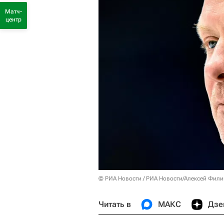
Матч-
центр
© РИА Новости / РИА Новости/Алексей Фил
Читать в
МАКС
Дзе