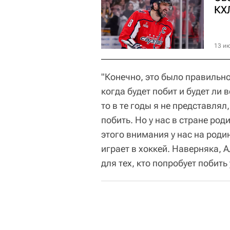
КХ
13 ию
"Конечно, это было правильно
когда будет побит и будет ли 
то в те годы я не представлял
побить. Но у нас в стране род
этого внимания у нас на роди
играет в хоккей. Наверняка, 
для тех, кто попробует побит