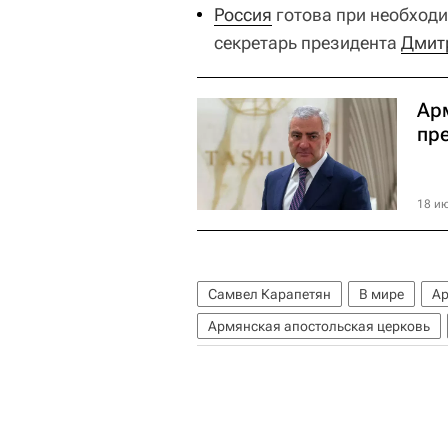
Россия
готова при необходи
секретарь президента
Дмит
Ар
пр
18 ию
Самвел Карапетян
В мире
А
Армянская апостольская церковь