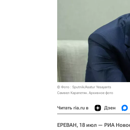
© Фото : Sputnik/Asatur Yesayants
Самвел Карапетян. Архивное фото
Читать ria.ru в
Дзен
ЕРЕВАН, 18 июл — РИА Ново