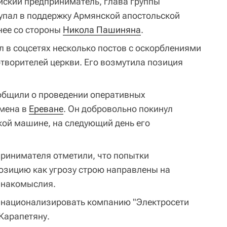
ский предприниматель, глава группы
тупал в поддержку Армянской апостольской
нее со стороны
Никола Пашиняна
.
 в соцсетях несколько постов с оскорблениями
отворителей церкви. Его возмутила позиция
общили о проведении оперативных
смена в
Ереване
. Он добровольно покинул
кой машине, на следующий день его
принимателя отметили, что попытки
озицию как угрозу строю направлены на
инакомыслия.
 национализировать компанию "Электросети
Карапетяну.