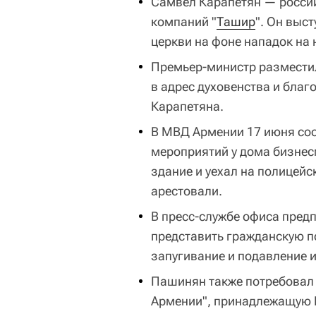
Самвел Карапетян — россий
компаний "
Ташир
". Он выс
церкви на фоне нападок на 
Премьер-министр разместил
в адрес духовенства и благ
Карапетяна.
В МВД Армении 17 июня со
мероприятий у дома бизне
здание и уехал на полицейс
арестовали.
В пресс-службе офиса пред
представить гражданскую п
запугивание и подавление 
Пашинян также потребовал
Армении", принадлежащую 