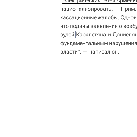
"
Электрических сетей Армени
национализировать. — Прим. 
кассационные жалобы. Одновр
что поданы заявления о возб
судей
Карапетяна
и
Даниеля
фундаментальным нарушениям
власти", — написал он.