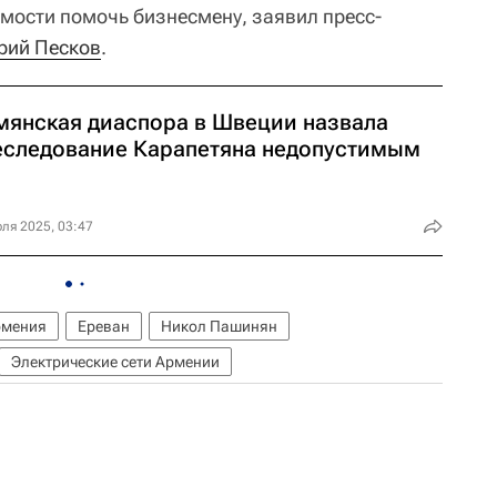
мости помочь бизнесмену, заявил пресс-
рий Песков
.
мянская диаспора в Швеции назвала
еследование Карапетяна недопустимым
ля 2025, 03:47
рмения
Ереван
Никол Пашинян
Электрические сети Армении