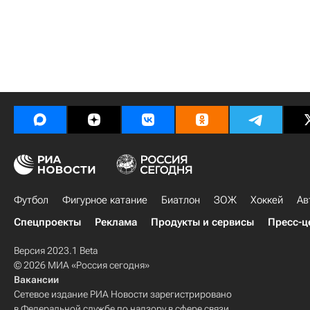
Футбол
Фигурное катание
Биатлон
ЗОЖ
Хоккей
Ав
Спецпроекты
Реклама
Продукты и сервисы
Пресс-ц
Версия 2023.1 Beta
© 2026 МИА «Россия сегодня»
Вакансии
Сетевое издание РИА Новости зарегистрировано
в Федеральной службе по надзору в сфере связи,