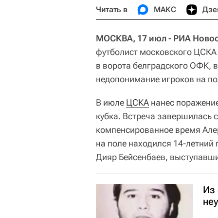
Читать в
МАКС
Дзе
МОСКВА, 17 июл - РИА Новос
футболист московского ЦСКА 
в ворота белградского ОФК, 
недопонимание игроков на по
В июле
ЦСКА
нанес поражени
кубка. Встреча завершилась с
компенсированное время Алер
на поле находился 14‑летний
Дияр Бейсенбаев, выступавши
Из
не