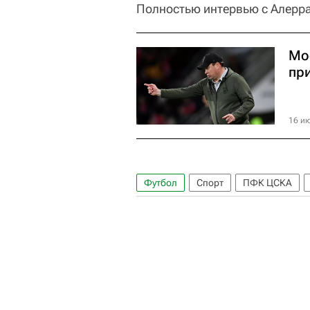
Полностью интервью с Алерранд
Мо
пр
16 ию
Футбол
Спорт
ПФК ЦСКА