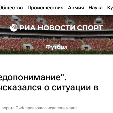
Общество
Происшествия
Армия
Наука
Ку
Футбол
едопонимание".
сказался о ситуации в
 в ворота ОФК произошло недопонимание