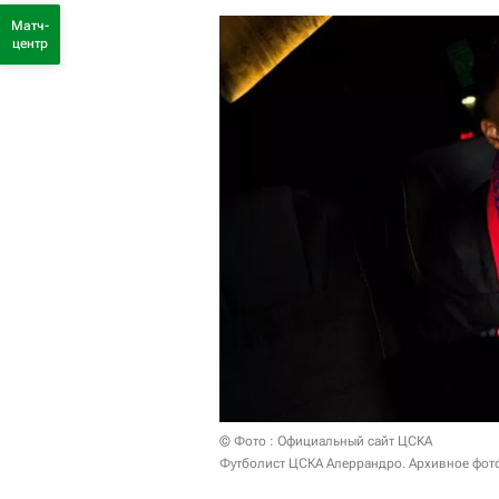
Матч-
центр
© Фото : Официальный сайт ЦСКА
Футболист ЦСКА Алеррандро. Архивное фот